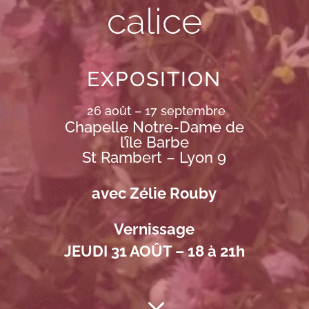
calice
EXPOSITION
26 août – 17 septembre
Chapelle Notre-Dame de
l’île Barbe
St Rambert – Lyon 9
avec Zélie Rouby
Vernissage
JEUDI 31 AOÛT – 18 à 21h
3