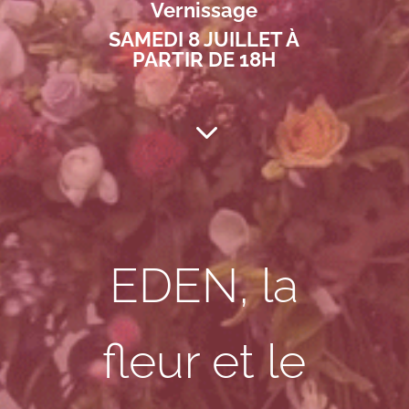
Vernissage
SAMEDI 8 JUILLET À
PARTIR DE 18H
3
EDEN, la
fleur et le